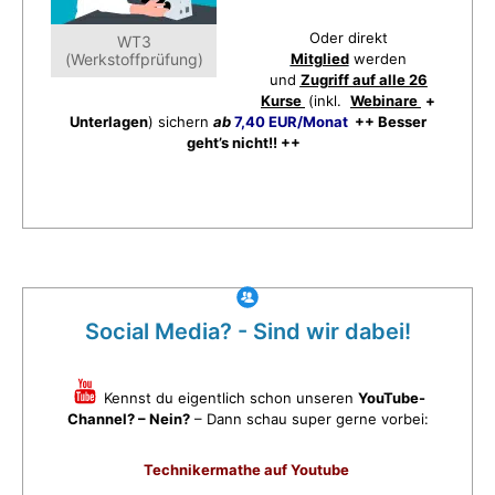
Oder direkt
WT3
(Werkstoffprüfung)
Mitglied
werden
und
Zugriff auf alle 26
Kurse
(inkl.
Webinare
+
Unterlagen
) sichern
ab
7,40 EUR/Monat
++ Besser
geht’s nicht!! ++
Social Media? - Sind wir dabei!
Kennst du eigentlich schon unseren
YouTube-
Channel? – Nein?
– Dann schau super gerne vorbei:
Technikermathe auf Youtube