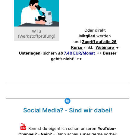
Oder direkt
WT3
(Werkstoffprüfung)
Mitglied
werden
und
Zugriff auf alle 26
Kurse
(inkl.
Webinare
+
Unterlagen
) sichern
ab
7,40 EUR/Monat
++ Besser
geht’s nicht!! ++
Social Media? - Sind wir dabei!
Kennst du eigentlich schon unseren
YouTube-
Channel? – Nein?
– Dann schau super gerne vorbei: