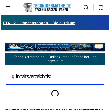
ET4-12 – Kondensatoren – Dielektrikum
Technikermathe.de – Onlinekurse für Techniker und
Ingenieure
📖 Inhaltsverzeichnis:
Im vorherigen Kurstext tauchten mit der
Influenzkonstanten