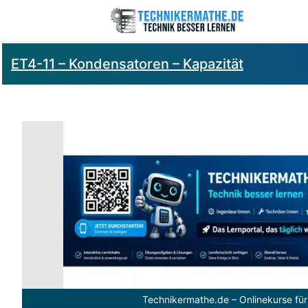
ET4-11 – Kondensatoren – Kapazität
Technikermathe.de – Onlinekurse für