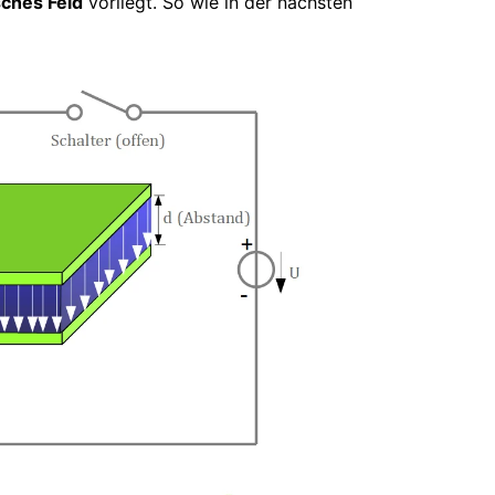
ches Feld
vorliegt. So wie in der nächsten