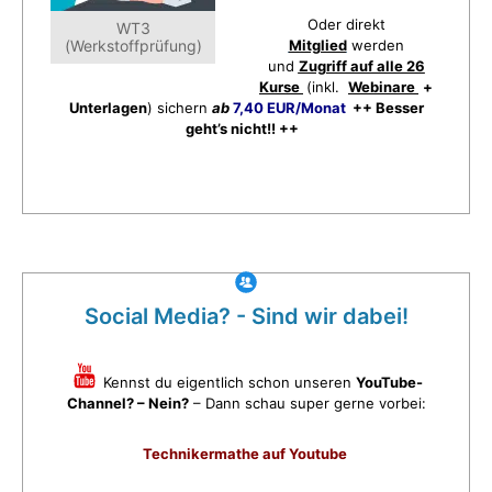
Oder direkt
WT3
(Werkstoffprüfung)
Mitglied
werden
und
Zugriff auf alle 26
Kurse
(inkl.
Webinare
+
Unterlagen
) sichern
ab
7,40 EUR/Monat
++ Besser
geht’s nicht!! ++
Social Media? - Sind wir dabei!
Kennst du eigentlich schon unseren
YouTube-
Channel? – Nein?
– Dann schau super gerne vorbei:
Technikermathe auf Youtube