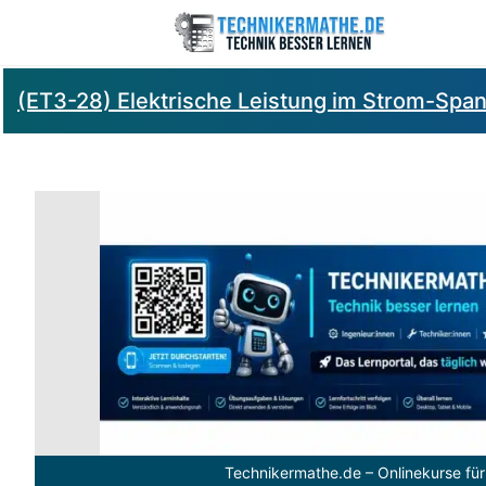
(ET3-28) Elektrische Leistung im Strom-Sp
Technikermathe.de – Onlinekurse für