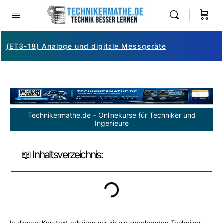
(ET3-18) Analoge und digitale Messgeräte
Technikermathe.de – Onlinekurse für Techniker und
Ingenieure
📖 Inhaltsverzeichnis:
In diesem Kurstext erklären wir dir als angehenden Techniker