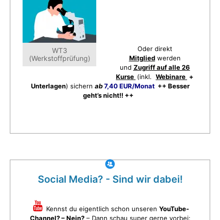
Oder direkt
WT3
(Werkstoffprüfung)
Mitglied
werden
und
Zugriff auf alle 26
Kurse
(inkl.
Webinare
+
Unterlagen
) sichern
ab
7,40 EUR/Monat
++ Besser
geht’s nicht!! ++
Social Media? - Sind wir dabei!
Kennst du eigentlich schon unseren
YouTube-
Channel? – Nein?
– Dann schau super gerne vorbei: