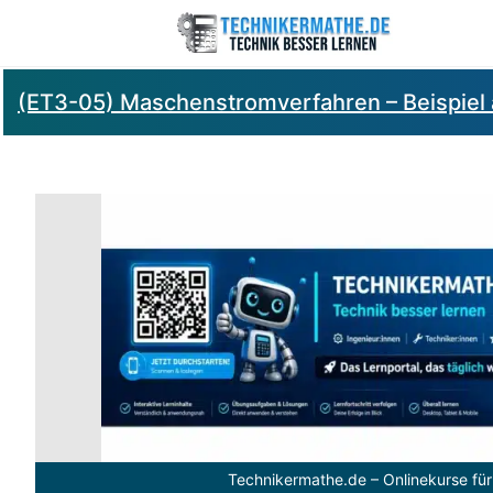
(ET3-05) Maschenstromverfahren – Beispiel 
Technikermathe.de – Onlinekurse für