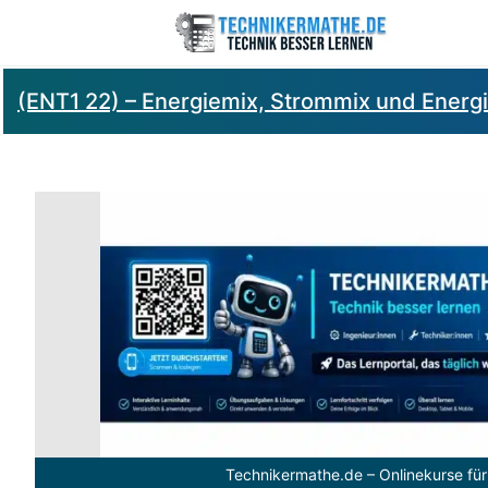
(ENT1 22) – Energiemix, Strommix und Energ
Technikermathe.de – Onlinekurse für