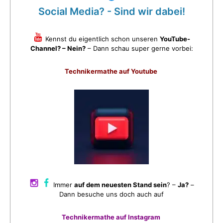
Social Media? - Sind wir dabei!
Kennst du eigentlich schon unseren
YouTube-
Channel? – Nein?
– Dann schau super gerne vorbei:
Technikermathe auf Youtube
Immer
auf dem neuesten Stand sein
? –
Ja?
–
Dann besuche uns doch auch auf
Technikermathe auf Instagram