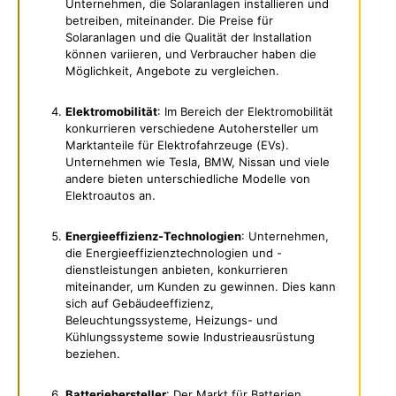
Unternehmen, die Solaranlagen installieren und
betreiben, miteinander. Die Preise für
Solaranlagen und die Qualität der Installation
können variieren, und Verbraucher haben die
Möglichkeit, Angebote zu vergleichen.
Elektromobilität
: Im Bereich der Elektromobilität
konkurrieren verschiedene Autohersteller um
Marktanteile für Elektrofahrzeuge (EVs).
Unternehmen wie Tesla, BMW, Nissan und viele
andere bieten unterschiedliche Modelle von
Elektroautos an.
Energieeffizienz-Technologien
: Unternehmen,
die Energieeffizienztechnologien und -
dienstleistungen anbieten, konkurrieren
miteinander, um Kunden zu gewinnen. Dies kann
sich auf Gebäudeeffizienz,
Beleuchtungssysteme, Heizungs- und
Kühlungssysteme sowie Industrieausrüstung
beziehen.
Batteriehersteller
: Der Markt für Batterien,