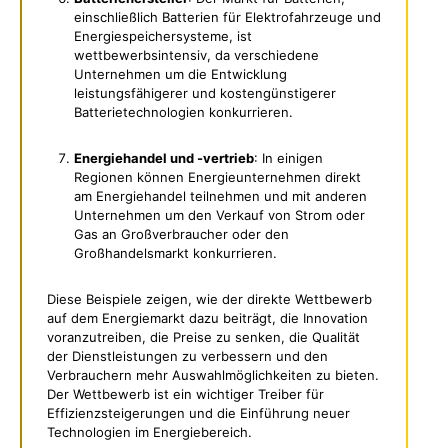
einschließlich Batterien für Elektrofahrzeuge und
Energiespeichersysteme, ist
wettbewerbsintensiv, da verschiedene
Unternehmen um die Entwicklung
leistungsfähigerer und kostengünstigerer
Batterietechnologien konkurrieren.
Energiehandel und -vertrieb
: In einigen
Regionen können Energieunternehmen direkt
am Energiehandel teilnehmen und mit anderen
Unternehmen um den Verkauf von Strom oder
Gas an Großverbraucher oder den
Großhandelsmarkt konkurrieren.
Diese Beispiele zeigen, wie der direkte Wettbewerb
auf dem Energiemarkt dazu beiträgt, die Innovation
voranzutreiben, die Preise zu senken, die Qualität
der Dienstleistungen zu verbessern und den
Verbrauchern mehr Auswahlmöglichkeiten zu bieten.
Der Wettbewerb ist ein wichtiger Treiber für
Effizienzsteigerungen und die Einführung neuer
Technologien im Energiebereich.