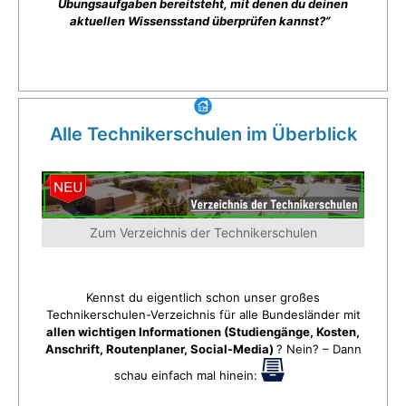
Übungsaufgaben bereitsteht, mit denen du deinen
aktuellen Wissensstand überprüfen kannst?”
Alle Technikerschulen im Überblick
Zum Verzeichnis der Technikerschulen
Kennst du eigentlich schon unser großes
Technikerschulen-Verzeichnis für alle Bundesländer mit
allen wichtigen Informationen (Studiengänge, Kosten,
Anschrift, Routenplaner, Social-Media)
? Nein? – Dann
schau einfach mal hinein: