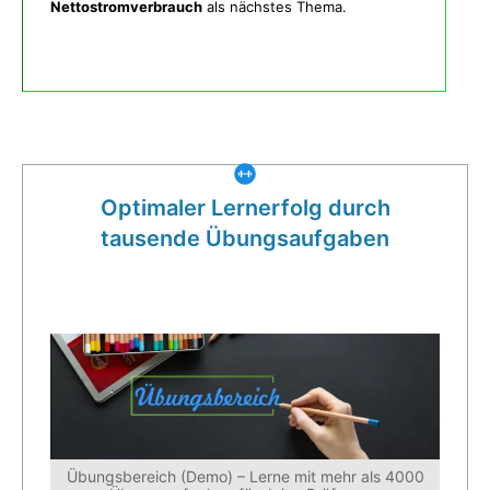
Nettostromverbrauch
als nächstes Thema.
Was gibt es noch bei uns?
Optimaler Lernerfolg durch
tausende Übungsaufgaben
Übungsbereich (Demo) – Lerne mit mehr als 4000