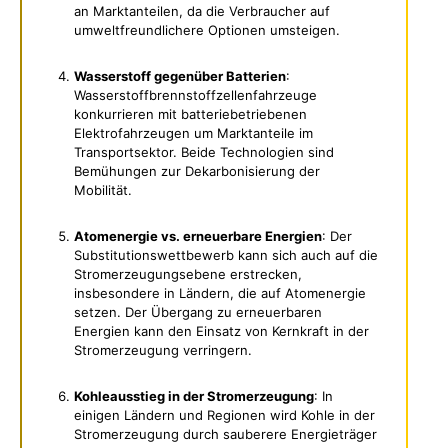
an Marktanteilen, da die Verbraucher auf
umweltfreundlichere Optionen umsteigen.
Wasserstoff gegenüber Batterien
:
Wasserstoffbrennstoffzellenfahrzeuge
konkurrieren mit batteriebetriebenen
Elektrofahrzeugen um Marktanteile im
Transportsektor. Beide Technologien sind
Bemühungen zur Dekarbonisierung der
Mobilität.
Atomenergie vs. erneuerbare Energien
: Der
Substitutionswettbewerb kann sich auch auf die
Stromerzeugungsebene erstrecken,
insbesondere in Ländern, die auf Atomenergie
setzen. Der Übergang zu erneuerbaren
Energien kann den Einsatz von Kernkraft in der
Stromerzeugung verringern.
Kohleausstieg in der Stromerzeugung
: In
einigen Ländern und Regionen wird Kohle in der
Stromerzeugung durch sauberere Energieträger