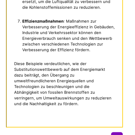
ersetzt, um die Luftqualität zu verbessern und
die Kohlenstoffemissionen zu reduzieren.
Effizienzmaßnahmen
: Maßnahmen zur
Verbesserung der Energieeffizienz in Gebäuden,
Industrie und Verkehrssektor können den
Energieverbrauch senken und den Wettbewerb
zwischen verschiedenen Technologien zur
Verbesserung der Effizienz fördern.
Diese Beispiele verdeutlichen, wie der
Substitutionswettbewerb auf dem Energiemarkt
dazu beiträgt, den Übergang zu
umweltfreundlicheren Energiequellen und
Technologien zu beschleunigen und die
Abhängigkeit von fossilen Brennstoffen zu
verringern, um Umweltauswirkungen zu reduzieren
und die Nachhaltigkeit zu fördern.