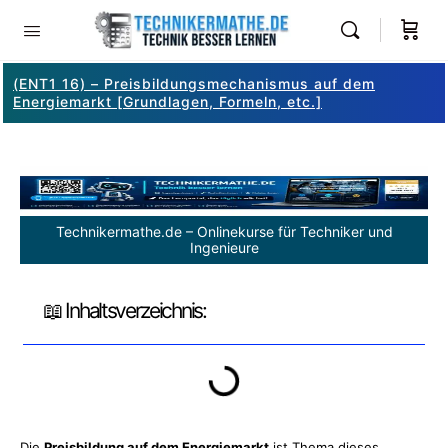
(ENT1 16) – Preisbildungsmechanismus auf dem
Energiemarkt [Grundlagen, Formeln, etc.]
Technikermathe.de – Onlinekurse für Techniker und
Ingenieure
📖 Inhaltsverzeichnis:
Die
Preisbildung auf dem Energiemarkt
ist Thema dieses