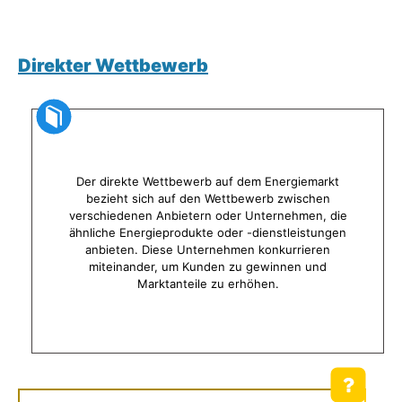
Direkter Wettbewerb
Der direkte Wettbewerb auf dem Energiemarkt
bezieht sich auf den Wettbewerb zwischen
verschiedenen Anbietern oder Unternehmen, die
ähnliche Energieprodukte oder -dienstleistungen
anbieten. Diese Unternehmen konkurrieren
miteinander, um Kunden zu gewinnen und
Marktanteile zu erhöhen.