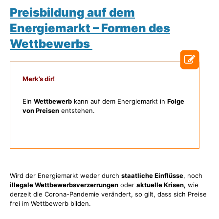
Preisbildung auf dem
Energiemarkt – Formen des
Wettbewerbs
Merk’s dir!
Ein
Wettbewerb
kann auf dem Energiemarkt in
Folge
von Preisen
entstehen.
Wird der Energiemarkt weder durch
staatliche Einflüsse
, noch
illegale Wettbewerbsverzerrungen
oder
aktuelle Krisen,
wie
derzeit die Corona-Pandemie verändert, so gilt, dass sich Preise
frei im Wettbewerb bilden.