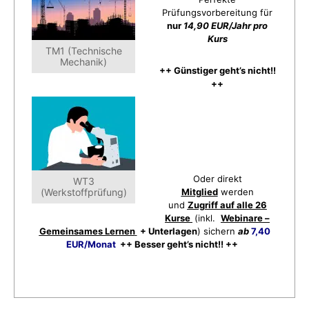
Prüfungsvorbereitung für
nur
14,90 EUR/Jahr pro
Kurs
TM1 (Technische
Mechanik)
++ Günstiger geht’s nicht!!
++
Oder direkt
WT3
(Werkstoffprüfung)
Mitglied
werden
und
Zugriff auf alle 26
Kurse
(inkl.
Webinare –
Gemeinsames Lernen
+ Unterlagen
) sichern
ab
7,40
EUR/Monat
++ Besser geht’s nicht!! ++