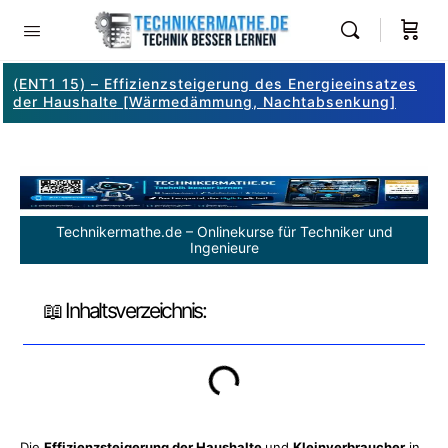
(ENT1 15) – Effizienzsteigerung des Energieeinsatzes
der Haushalte [Wärmedämmung, Nachtabsenkung]
Technikermathe.de – Onlinekurse für Techniker und
Ingenieure
📖 Inhaltsverzeichnis:
Die
Effizienzsteigerung der Haushalte
und
Kleinverbraucher
in