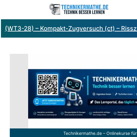
(WT3-28) – Kompakt-Zugversuch (ct) – Rissz
Technikermathe.de – Onlinekurse für