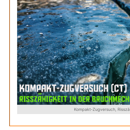
Kompakt-Zugversuch, Risszä