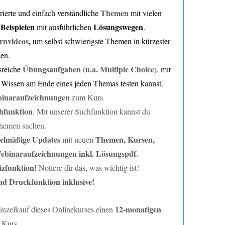
Themen
urierte und einfach verständliche
mit vielen
Beispielen
Lösungswegen
d
mit ausführlichen
.
rnvideos
,
um selbst schwierigste Themen in kürzester
hen.
Übungsaufgaben
(u.a. Multiple Choice)
reiche
, mit
 Wissen am Ende eines jeden Themas testen kannst.
inaraufzeichnungen
zum Kurs.
hfunktion
. Mit unserer Suchfunktion kannst du
Themen suchen.
elmäßige Updates
Themen, Kursen,
mit neuen
ebinaraufzeichnungen inkl. Lösungspdf.
izfunktion!
Notiere dir das, was wichtig ist!
d Druckfunktion inklusive!
12-monatigen
Einzelkauf dieses Onlinekurses einen
n Kurs.