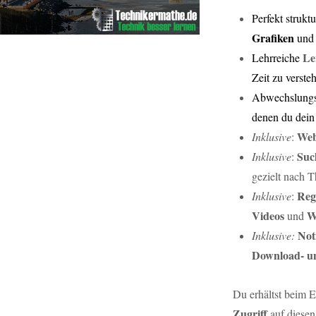
Perfekt strukt
Grafiken
un
Le
Lehrreiche
Zeit zu verste
Abwechslungs
denen du dein
Web
Inklusive
:
Suc
Inklusive
:
gezielt nach 
Reg
Inklusive
:
Videos
W
und
Not
Inklusive:
Download- un
Du erhältst beim 
Zugriff
auf diese