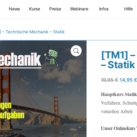
News
Kurse
Preise
Webinare
Infos
Hilfe
 – Technische Mechanik – Statik
🔍
[TM1] –
– Statik
19,95
€
14,95
Hauptkurs Statik
Verfahren, Schnit
virtuellen Arbeit
Unser Onlinekurs