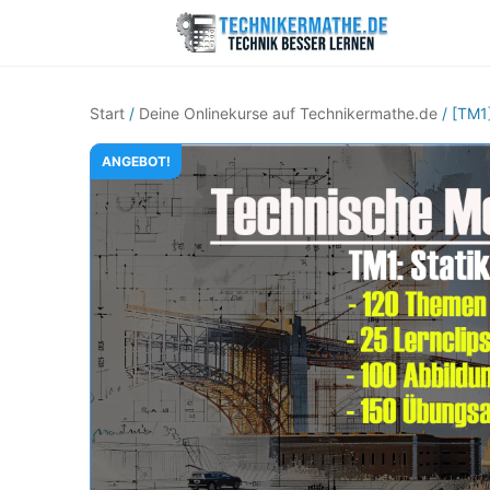
Start
/
Deine Onlinekurse auf Technikermathe.de
/ [TM1]
ANGEBOT!