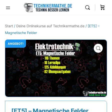
Start
/
Deine Onlinekurse auf Technikermathe.de
/ [ET5] –
Magnetische Felder
ANGEBOT!
🔍
[ET5] – Magnetische Felder