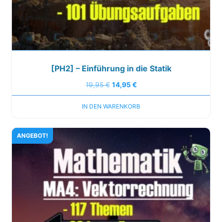
[PH2] – Einführung in die Statik
19,95
€
14,95
€
IN DEN WARENKORB
ANGEBOT!