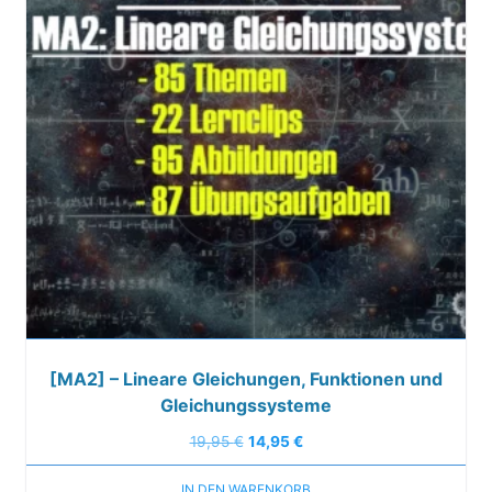
[MA2] – Lineare Gleichungen, Funktionen und
Gleichungssysteme
19,95
€
14,95
€
IN DEN WARENKORB