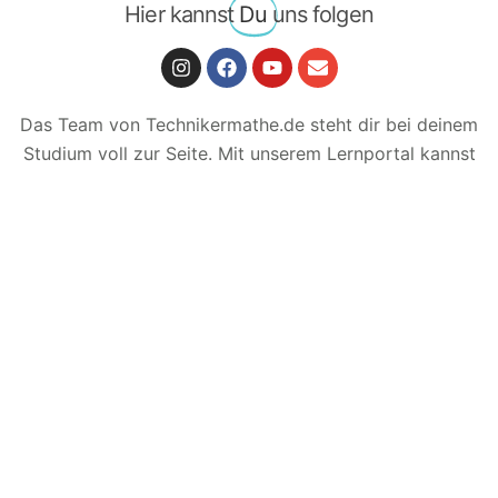
Hier kannst
Du
uns folgen
Das Team von Technikermathe.de steht dir bei deinem
Studium voll zur Seite. Mit unserem Lernportal kannst
du dich jederzeit & überall auf deine technischen
Prüfungen vorbereiten & wirst von unserem Team
tatkräftig unterstützt.
Unser Leitmotto: Technik besser
lernen!
© 2026 Technikermathe.de – Alle Rechte
vorbehalten.