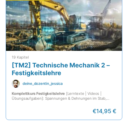
19 Kapitel
[TM2] Technische Mechanik 2 –
Festigkeitslehre
deine_dozentin_jessica
Komplettkurs Festigkeitslehre
[Lerntexte | Videos |
Übungsaufgaben]: Spannungen & Dehnungen im Stab,
Wärmedehnungen, Mohrscher Spannungskreis,
Flächenträgheitsmomente, Satz von Steiner, Biegelinie,
€
14,95 €
Schubspannungen & Endverdrehung bei Torsion uvm.