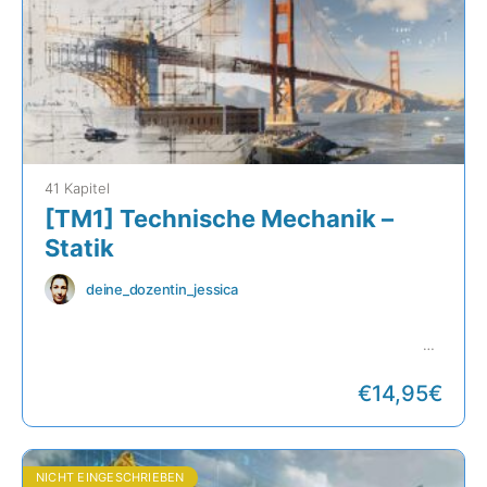
41 Kapitel
[TM1] Technische Mechanik –
Statik
deine_dozentin_jessica
Onlinekurs Statik
[Optimal deine Prüfungen bestehen:
Lerntexte | Videos | Übungsaufgaben | und vieles mehr!]:
Resultierende, Lagerkräfte, Fachwerke, grafische Verfahren,
Schnittgrößen, Schwerpunkte, Reibungskräfte, Prinzip der
€
14,95€
virtuellen Arbeit
NICHT EINGESCHRIEBEN