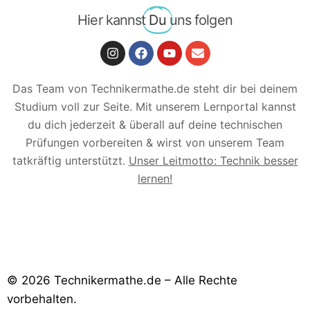
(ENT3-21-T) Trainingsbereich zum Kursabschnitt
(ENT3-20-T) Trainingsbereich zum Kursabschnitt
Hier kannst
Du
uns folgen
Das Team von Technikermathe.de steht dir bei deinem
Studium voll zur Seite. Mit unserem Lernportal kannst
du dich jederzeit & überall auf deine technischen
Prüfungen vorbereiten & wirst von unserem Team
tatkräftig unterstützt.
Unser Leitmotto: Technik besser
lernen!
© 2026 Technikermathe.de – Alle Rechte
vorbehalten.