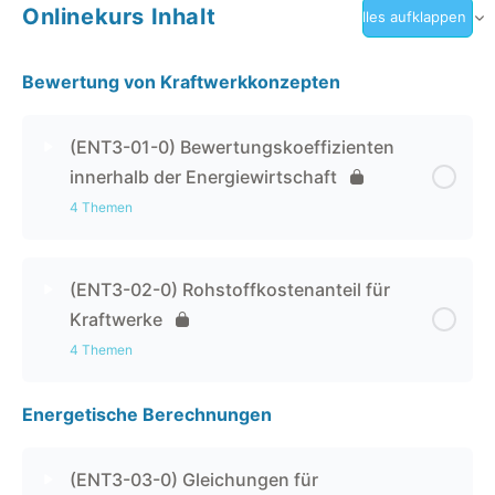
Onlinekurs Inhalt
Alles aufklappen
Bewertung von Kraftwerkkonzepten
(ENT3-01-0) Bewertungskoeffizienten
innerhalb der Energiewirtschaft
4 Themen
Kapitel Inhalt
0% abgeschlossen
0 / 4 Schritten
(ENT3-02-0) Rohstoffkostenanteil für
Kraftwerke
(ENT3-01-1) Sinn und Zweck von
4 Themen
Bewertungskoeffizienten
Energetische Berechnungen
Kapitel Inhalt
0% abgeschlossen
0 / 4 Schritten
(ENT3-01-2) Kapitalumschlagskoeffizient – Formel
(ENT3-02-1) Rohstoffkostenanteil – Erklärung
(ENT3-03-0) Gleichungen für
(ENT3-01-3) Kapitalverzinsung – Formel