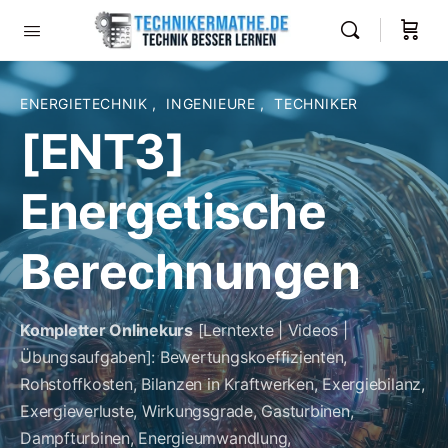
ENERGIETECHNIK
,
INGENIEURE
,
TECHNIKER
[ENT3]
Energetische
Berechnungen
Kompletter Onlinekurs
[Lerntexte | Videos |
Übungsaufgaben]: Bewertungskoeffizienten,
Rohstoffkosten, Bilanzen in Kraftwerken, Exergiebilanz,
Exergieverluste, Wirkungsgrade, Gasturbinen,
Dampfturbinen, Energieumwandlung,