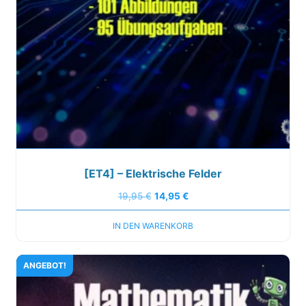
[ET4] – Elektrische Felder
19,95
€
14,95
€
IN DEN WARENKORB
ANGEBOT!