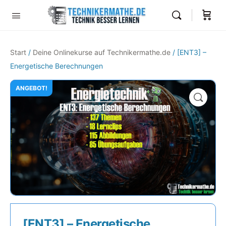
Start
/
Deine Onlinekurse auf Technikermathe.de
/ [ENT3] –
Energetische Berechnungen
ANGEBOT!
🔍
[ENT3] – Energetische