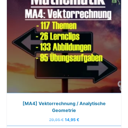
[MA4] Vektorrechnung / Analytische
Geometrie
29,95
€
14,95
€