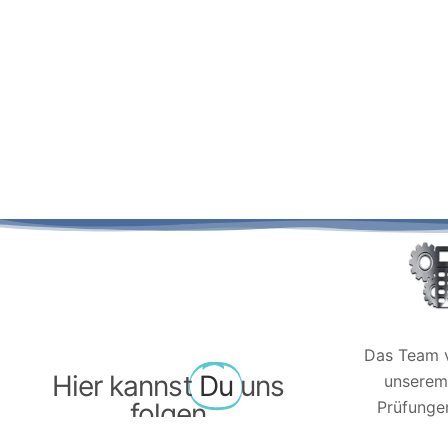
Das Team v
Hier kannst
Du
uns
unserem 
folgen
Prüfungen