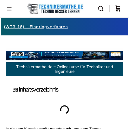
(WT3-16) – Eindringverfahren
Technikermathe.de – Onlinekurse für Techniker und
Ingenieure
📖 Inhaltsverzeichnis:
In diesem Kursabschnitt wenden wir uns dem Thema