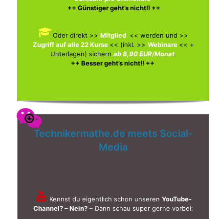
++ Günstiger geht’s nicht!! ++
Oder direkt >>
Mitglied
<< werden und >>
Zugriff auf alle 22 Kurse
<< (inkl. >>
Webinare
<< +
Unterlagen)
sichern
ab 8,90 EUR/Monat
++ Besser geht’s nicht!! ++
Technikermathe.de meets Social-
Media
Kennst du eigentlich schon unseren
YouTube-
Channel? – Nein?
– Dann schau super gerne vorbei: