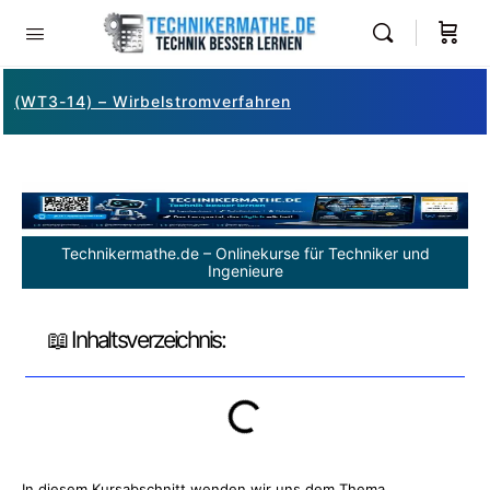
(WT3-14) – Wirbelstromverfahren
Technikermathe.de – Onlinekurse für Techniker und
Ingenieure
📖 Inhaltsverzeichnis:
In diesem Kursabschnitt wenden wir uns dem Thema