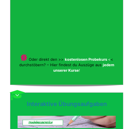
Oder direkt den >>
kostenlosen Probekurs
<
<
durchstöbern? – Hier findest du Auszüge aus
jedem
unserer Kurse
!
Interaktive Übungsaufgaben