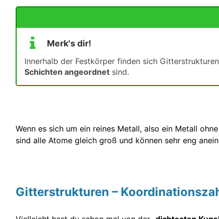
Merk's dir!
Merk's dir!
Innerhalb der Festkörper finden sich Gitterstruktur
Schichten angeordnet
sind.
Wenn es sich um ein reines Metall, also ein Metall ohn
sind alle Atome gleich groß und können sehr eng anei
Gitterstrukturen – Koordinationsza
Vielleicht hast du schon mal von der „
dichtesten Kuge