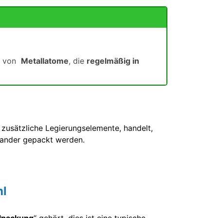
en von
Metallatome
, die
regelmäßig in
e zusätzliche Legierungselemente, handelt,
nander gepackt werden.
hl
lpackung
“ gehört, dies ist eine typische