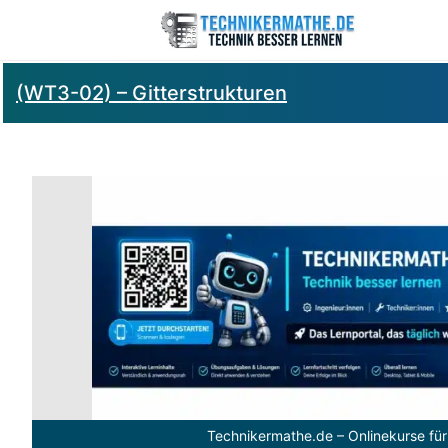
(WT3-02) – Gitterstrukturen
Technikermathe.de – Onlinekurse für