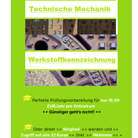
Perfekte Prüfungsvorbereitung für
nur
19,90
EUR/Jahr pro Onlinekurs
++ Günstiger geht’s nicht!! ++
Oder direkt >>
Mitglied
<< werden und >>
Zugriff auf alle 22 Kurse
<< (inkl. >>
Webinare
<< +