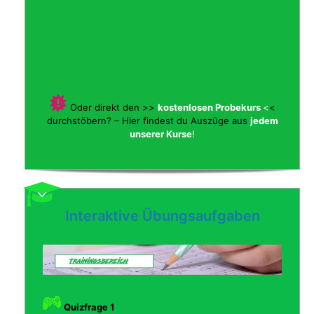
Oder direkt den >>
kostenlosen Probekurs
<
<
durchstöbern? – Hier findest du Auszüge aus
jedem
unserer Kurse
!
Interaktive Übungsaufgaben
Quizfrage 1