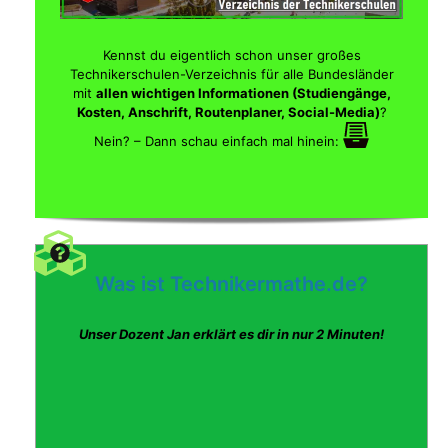
Kennst du eigentlich schon unser großes
Technikerschulen-Verzeichnis für alle Bundesländer
mit
allen wichtigen Informationen (Studiengänge,
Kosten, Anschrift, Routenplaner, Social-Media)
?
Nein? – Dann schau einfach mal hinein:
Was ist Technikermathe.de?
Unser Dozent Jan erklärt es dir in nur 2 Minuten!