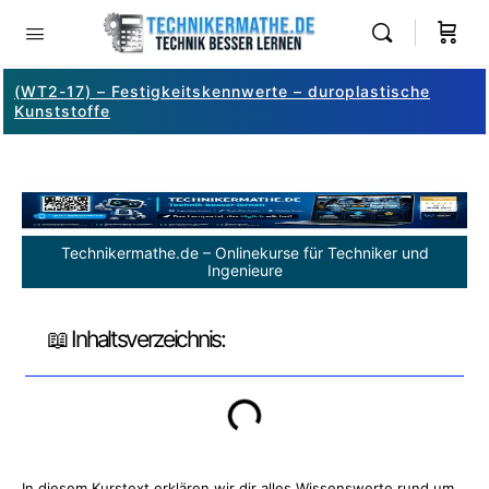
(WT2-17) – Festigkeitskennwerte – duroplastische
Kunststoffe
Technikermathe.de – Onlinekurse für Techniker und
Ingenieure
📖 Inhaltsverzeichnis:
In diesem Kurstext erklären wir dir alles Wissenswerte rund um