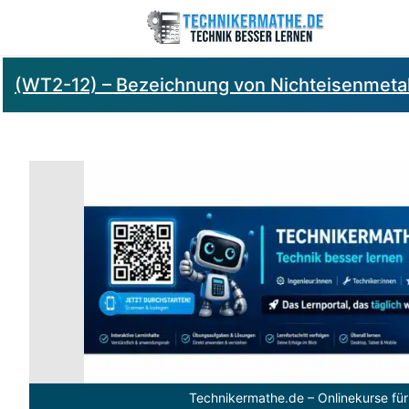
(WT2-12) – Bezeichnung von Nichteisenmeta
Technikermathe.de – Onlinekurse für