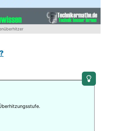
enüberhitzer
?
Überhitzungsstufe.