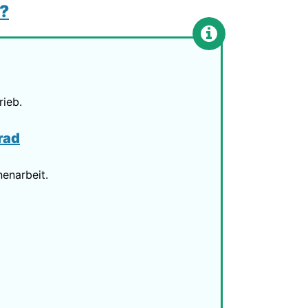
?
ieb.
rad
enarbeit.