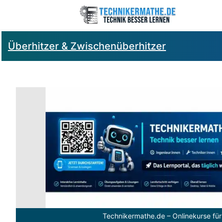
Überhitzer & Zwischenüberhitzer
Technikermathe.de – Onlinekurse für