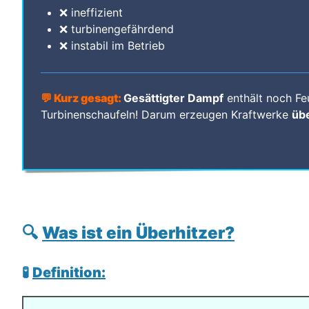
❌ ineffizient
❌ turbinengefährdend
❌ instabil im Betrieb
💬 Kurz gesagt:
Gesättigter Dampf
enthält noch Fe
Turbinenschaufeln! Darum erzeugen Kraftwerke
üb
🔍
Was ist ein Überhitzer?
🧪
Definition: