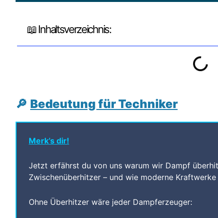
📖 Inhaltsverzeichnis:
🔎
Bedeutung für Techniker
Merk’s dir!
Jetzt erfährst du von uns warum wir Dampf überhi
Zwischenüberhitzer – und wie moderne Kraftwerke h
Ohne Überhitzer wäre jeder Dampferzeuger: