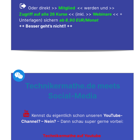
Oder direkt >>
Mitglied
<< werden und >>
Zugriff auf alle 26 Kurse
<< (inkl. >>
Webinare
<< +
Unterlagen) sichern
ab 8,90 EUR/Monat
++ Besser geht’s nicht!! ++
Technikermathe.de meets
Social-Media
Kennst du eigentlich schon unseren
YouTube-
Channel? – Nein?
– Dann schau super gerne vorbei:
Technikermathe auf Youtube