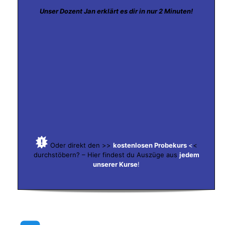
Unser Dozent Jan erklärt es dir in nur 2 Minuten!
Oder direkt den >>
kostenlosen Probekurs
<
<
durchstöbern? – Hier findest du Auszüge aus
jedem
unserer Kurse
!