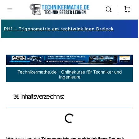
PH1 – Trigonometrie am rechtwinkligen Dreieck
Technikermathe.de – Onlinekurse für Techniker und
Ingenieure
📖 Inhaltsverzeichnis:
Wenn wir von der
Trigonometrie am rechtwinkligen Dreieck