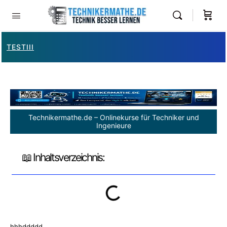
TESTIII
Technikermathe.de – Onlinekurse für Techniker und
Ingenieure
📖 Inhaltsverzeichnis:
hhhddddd