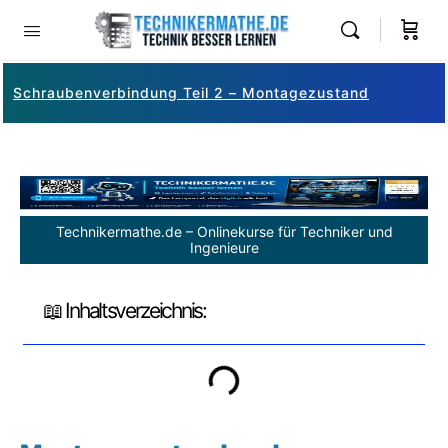
Schraubenverbindung Teil 2 – Montagezustand
Technikermathe.de – Onlinekurse für Techniker und
Ingenieure
📖 Inhaltsverzeichnis: