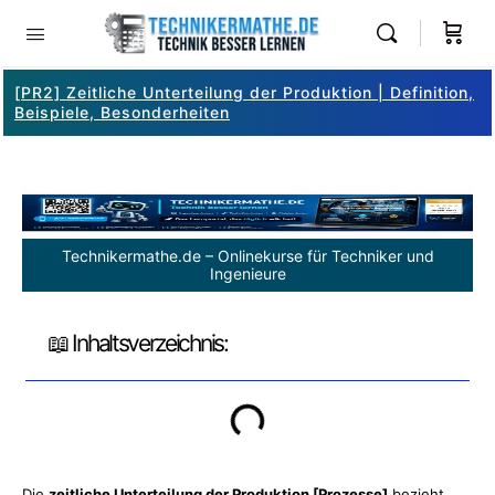
[PR2] Zeitliche Unterteilung der Produktion | Definition,
Beispiele, Besonderheiten
Technikermathe.de – Onlinekurse für Techniker und
Ingenieure
📖 Inhaltsverzeichnis:
Die
zeitliche Unterteilung der Produktion [Prozesse]
bezieht