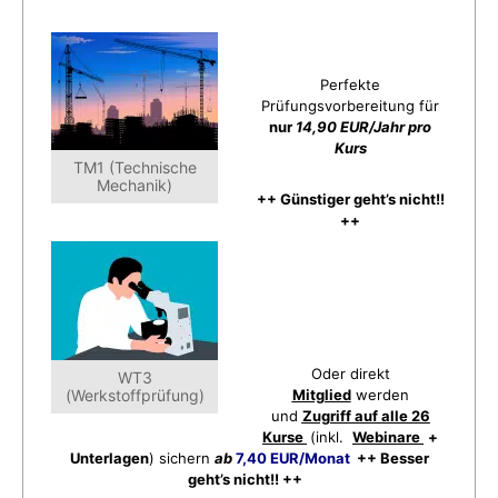
Perfekte
Prüfungsvorbereitung für
nur
14,90 EUR/Jahr pro
Kurs
TM1 (Technische
Mechanik)
++ Günstiger geht’s nicht!!
++
Oder direkt
WT3
(Werkstoffprüfung)
Mitglied
werden
und
Zugriff auf alle 26
Kurse
(inkl.
Webinare
+
Unterlagen
) sichern
ab
7,40 EUR/Monat
++ Besser
geht’s nicht!! ++