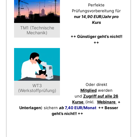
Perfekte
Prüfungsvorbereitung für
nur
14,90 EUR/Jahr pro
Kurs
TM1 (Technische
Mechanik)
++ Günstiger geht’s nicht!!
++
Oder direkt
WT3
(Werkstoffprüfung)
Mitglied
werden
und
Zugriff auf alle 26
Kurse
(inkl.
Webinare
+
Unterlagen
) sichern
ab
7,40 EUR/Monat
++ Besser
geht’s nicht!! ++