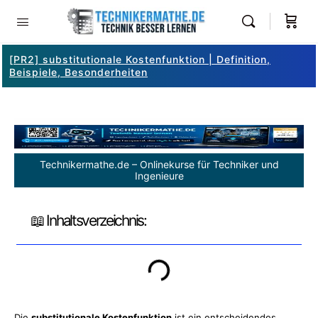
[PR2] substitutionale Kostenfunktion | Definition,
Beispiele, Besonderheiten
Technikermathe.de – Onlinekurse für Techniker und
Ingenieure
📖 Inhaltsverzeichnis:
Die
substitutionale Kostenfunktion
ist ein entscheidendes