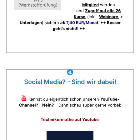
(Werkstoffprüfung)
Mitglied
werden
und
Zugriff auf alle 26
Kurse
(inkl.
Webinare
+
Unterlagen
) sichern
ab
7,40 EUR/Monat
++ Besser
geht’s nicht!! ++
Social Media? - Sind wir dabei!
Kennst du eigentlich schon unseren
YouTube-
Channel? – Nein?
– Dann schau super gerne vorbei:
Technikermathe auf Youtube