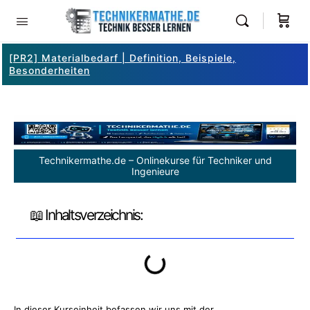
[PR2] Materialbedarf | Definition, Beispiele,
Besonderheiten
Technikermathe.de – Onlinekurse für Techniker und
Ingenieure
📖 Inhaltsverzeichnis:
In dieser Kurseinheit befassen wir uns mit der