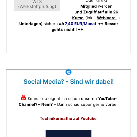
Oder direkt
WT3
(Werkstoffprüfung)
Mitglied
werden
und
Zugriff auf alle 26
Kurse
(inkl.
Webinare
+
Unterlagen
) sichern
ab
7,40 EUR/Monat
++ Besser
geht’s nicht!! ++
Social Media? - Sind wir dabei!
Kennst du eigentlich schon unseren
YouTube-
Channel? – Nein?
– Dann schau super gerne vorbei:
Technikermathe auf Youtube