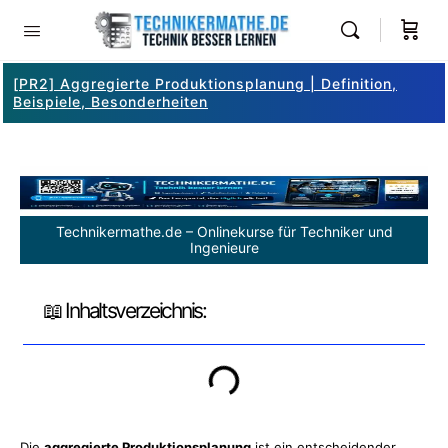
[PR2] Aggregierte Produktionsplanung | Definition,
Beispiele, Besonderheiten
Technikermathe.de – Onlinekurse für Techniker und
Ingenieure
📖 Inhaltsverzeichnis:
Die
aggregierte Produktionsplanung
ist ein entscheidender