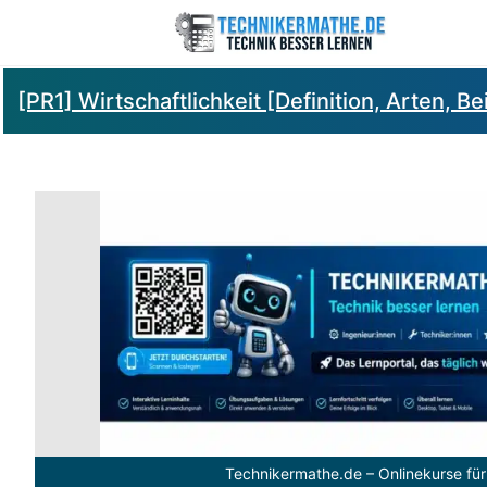
[PR1] Wirtschaftlichkeit [Definition, Arten, Be
Technikermathe.de – Onlinekurse für