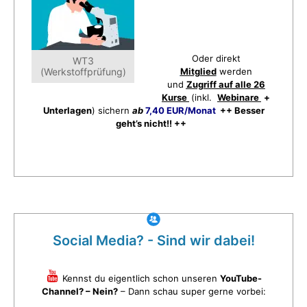
Oder direkt
WT3
(Werkstoffprüfung)
Mitglied
werden
und
Zugriff auf alle 26
Kurse
(inkl.
Webinare
+
Unterlagen
) sichern
ab
7,40 EUR/Monat
++ Besser
geht’s nicht!! ++
Social Media? - Sind wir dabei!
Kennst du eigentlich schon unseren
YouTube-
Channel? – Nein?
– Dann schau super gerne vorbei: