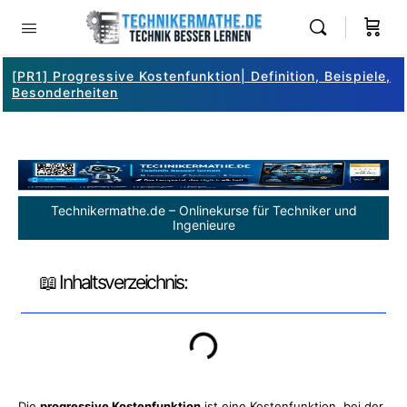
[PR1] Progressive Kostenfunktion| Definition, Beispiele,
Besonderheiten
Technikermathe.de – Onlinekurse für Techniker und
Ingenieure
📖 Inhaltsverzeichnis:
Die
progressive Kostenfunktion
ist eine
Kostenfunktion
, bei der