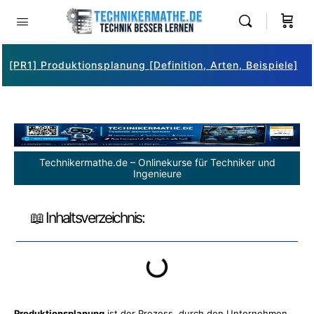
[PR1] Produktionsplanung [Definition, Arten, Beispiele]
Technikermathe.de – Onlinekurse für Techniker und
Ingenieure
📖 Inhaltsverzeichnis:
Produktionsplanung
ist der
Prozess
, durch den Unternehmen