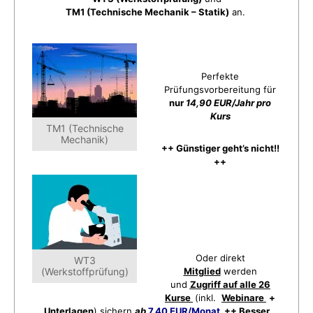
TM1 (Technische Mechanik – Statik)
an.
Perfekte
Prüfungsvorbereitung für
nur
14,90 EUR/Jahr pro
Kurs
TM1 (Technische
Mechanik)
++ Günstiger geht’s nicht!!
++
Oder direkt
WT3
(Werkstoffprüfung)
Mitglied
werden
und
Zugriff auf alle 26
Kurse
(inkl.
Webinare
+
Unterlagen
) sichern
ab
7,40 EUR/Monat
++ Besser