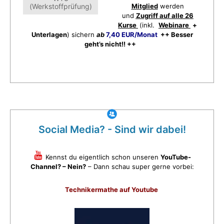
(Werkstoffprüfung)
Mitglied
werden
und
Zugriff auf alle 26
Kurse
(inkl.
Webinare
+
Unterlagen
) sichern
ab
7,40 EUR/Monat
++ Besser
geht’s nicht!! ++
Social Media? - Sind wir dabei!
Kennst du eigentlich schon unseren
YouTube-
Channel? – Nein?
– Dann schau super gerne vorbei:
Technikermathe auf Youtube