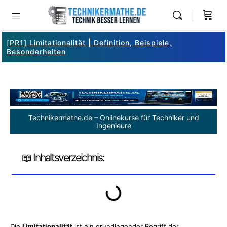
[PR1] Limitationalität | Definition, Beispiele,
Besonderheiten
Technikermathe.de – Onlinekurse für Techniker und
Ingenieure
📖 Inhaltsverzeichnis:
Die
Limitationalität
ist ein grundlegender Begriff der