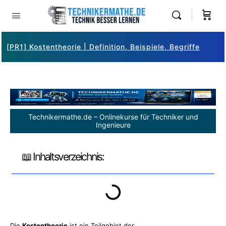
[PR1] Kostentheorie | Definition, Beispiele, Begriffe
Technikermathe.de – Onlinekurse für Techniker und
Ingenieure
📖 Inhaltsverzeichnis:
Die
Kostentheorie
ist ein
Teilgebiet der