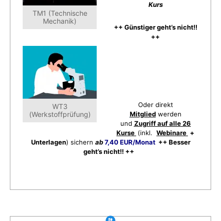
Kurs
TM1 (Technische
Mechanik)
++ Günstiger geht’s nicht!!
++
Oder direkt
WT3
(Werkstoffprüfung)
Mitglied
werden
und
Zugriff auf alle 26
Kurse
(inkl.
Webinare
+
Unterlagen
) sichern
ab
7,40 EUR/Monat
++ Besser
geht’s nicht!! ++