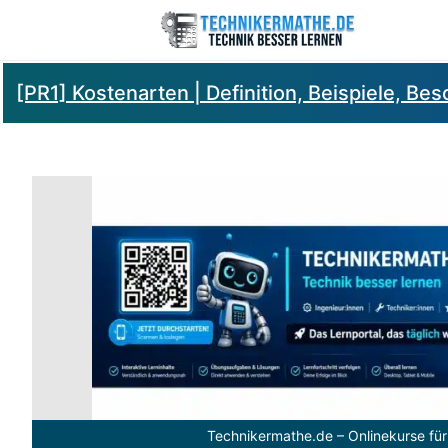
[PR1] Kostenarten | Definition, Beispiele, Be
Technikermathe.de – Onlinekurse für