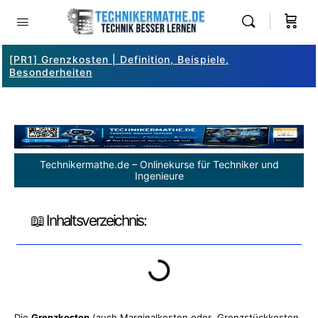
[PR1] Grenzkosten | Definition, Beispiele,
Besonderheiten
Technikermathe.de – Onlinekurse für Techniker und
Ingenieure
📖 Inhaltsverzeichnis:
Die
Grenzkosten
(auch
Marginalkosten
oder
Grenzstückkosten