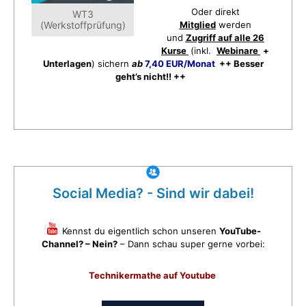
Oder direkt
WT3
(Werkstoffprüfung)
Mitglied
werden
und
Zugriff auf alle 26
Kurse
(inkl.
Webinare
+
Unterlagen
) sichern
ab
7,40 EUR/Monat
++ Besser
geht’s nicht!! ++
Social Media? - Sind wir dabei!
Kennst du eigentlich schon unseren
YouTube-
Channel? – Nein?
– Dann schau super gerne vorbei:
Technikermathe auf Youtube