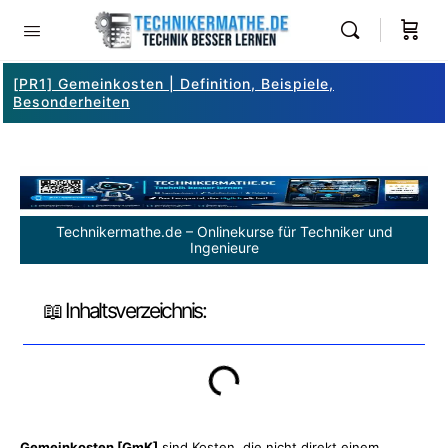
[PR1] Gemeinkosten | Definition, Beispiele,
Besonderheiten
Technikermathe.de – Onlinekurse für Techniker und
Ingenieure
📖 Inhaltsverzeichnis:
Gemeinkosten [GmK]
sind
Kosten
, die
nicht direkt einem