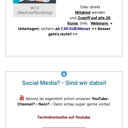
Oder direkt
WT3
(Werkstoffprüfung)
Mitglied
werden
und
Zugriff auf alle 26
Kurse
(inkl.
Webinare
+
Unterlagen
) sichern
ab
7,40 EUR/Monat
++ Besser
geht’s nicht!! ++
Social Media? - Sind wir dabei!
Kennst du eigentlich schon unseren
YouTube-
Channel? – Nein?
– Dann schau super gerne vorbei:
Technikermathe auf Youtube