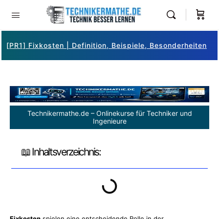
[PR1] Fixkosten | Definition, Beispiele, Besonderheiten
Technikermathe.de – Onlinekurse für Techniker und
Ingenieure
📖 Inhaltsverzeichnis:
Fixkosten
spielen eine entscheidende Rolle in der