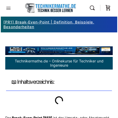
[PR1] Break-Even-Point | Definition, Beispiele,
Besonderheiten
Technikermathe.de – Onlinekurse für Techniker und
Ingenieure
📖 Inhaltsverzeichnis:
Der
Break-Even-Point [BEP]
ist der
Umsatz- oder Absatzpunkt
,