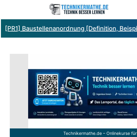
[PR1] Baustellenanordnung [Definition, Beisp
Technikermathe.de – Onlinekurse für