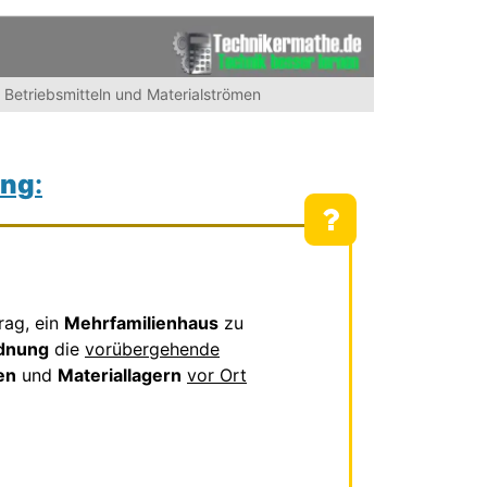
 Betriebsmitteln und Materialströmen
ung
:
rag, ein
Mehrfamilienhaus
zu
rdnung
die
vorübergehende
en
und
Materiallagern
vor Ort