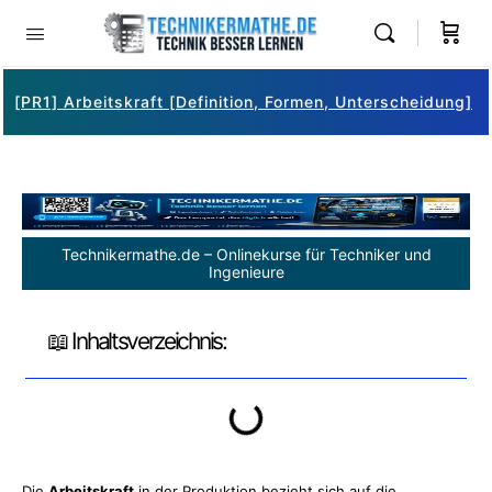
[PR1] Arbeitskraft [Definition, Formen, Unterscheidung]
Technikermathe.de – Onlinekurse für Techniker und
Ingenieure
📖 Inhaltsverzeichnis:
Die
Arbeitskraft
in der Produktion bezieht sich auf die