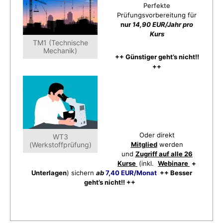
Perfekte
Prüfungsvorbereitung für
nur
14,90 EUR/Jahr pro
Kurs
TM1 (Technische
Mechanik)
++ Günstiger geht’s nicht!!
++
Oder direkt
WT3
(Werkstoffprüfung)
Mitglied
werden
und
Zugriff auf alle 26
Kurse
(inkl.
Webinare
+
Unterlagen
) sichern
ab
7,40 EUR/Monat
++ Besser
geht’s nicht!! ++