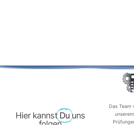
Das Team v
Hier kannst
Du
uns
unserem 
folgen
Prüfungen