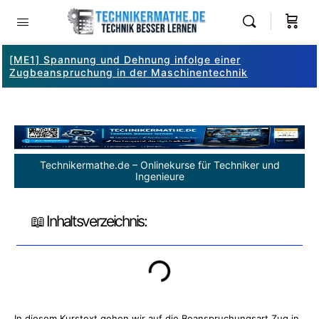
[ME1] Spannung und Dehnung infolge einer
Zugbeanspruchung in der Maschinentechnik
Technikermathe.de – Onlinekurse für Techniker und
Ingenieure
📖 Inhaltsverzeichnis:
In diesem Kurstext gehen wir auf die Beanspruchungsart Zug in