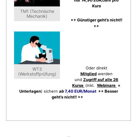
nur
14,90 EUR/Jahr pro
Kurs
TM1 (Technische
Mechanik)
++ Günstiger geht’s nicht!!
++
Oder direkt
WT3
(Werkstoffprüfung)
Mitglied
werden
und
Zugriff auf alle 26
Kurse
(inkl.
Webinare
+
Unterlagen
) sichern
ab
7,40 EUR/Monat
++ Besser
geht’s nicht!! ++