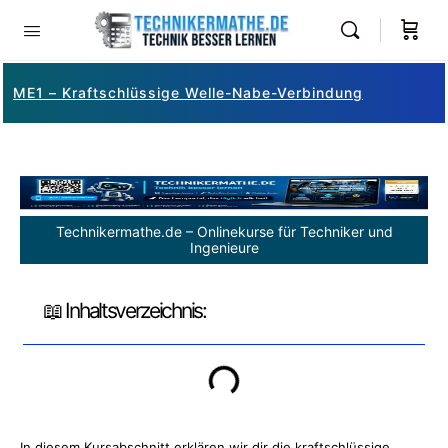
ME1 – Kraftschlüssige Welle-Nabe-Verbindung
Technikermathe.de – Onlinekurse für Techniker und
Ingenieure
📖 Inhaltsverzeichnis:
In diesem Kursabschnitt erklären wir dir die kraftschlüssige