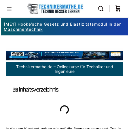
[ME1] Hooke’sche Gesetz und Elastizitätsmodul in der
Maschinentechnik
Technikermathe.de – Onlinekurse für Techniker und
Ingenieure
📖 Inhaltsverzeichnis:
In diesem Kurstext gehen wir auf die Beanspruchungsart Zug in