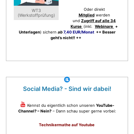
Oder direkt
WT3
(Werkstoffprüfung)
Mitglied
werden
und
Zugriff auf alle 34
Kurse
(inkl.
Webinare
+
Unterlagen
) sichern
ab
7,40 EUR/Monat
++ Besser
geht’s nicht!! ++
Social Media? - Sind wir dabei!
Kennst du eigentlich schon unseren
YouTube-
Channel? – Nein?
– Dann schau super gerne vorbei:
Technikermathe auf Youtube