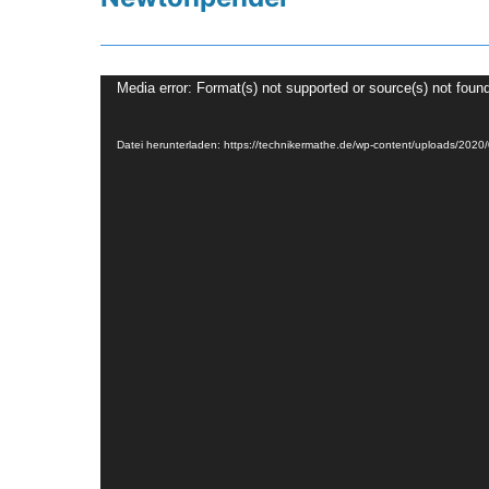
Video-
Media error: Format(s) not supported or source(s) not foun
Player
Datei herunterladen: https://technikermathe.de/wp-content/uploads/2020