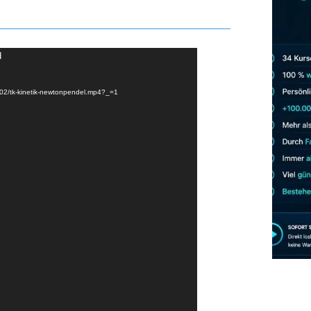
d
/02/tk-kinetik-newtonpendel.mp4?_=1